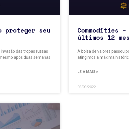
o proteger seu
Commodities –
últimos 12 me
 invasão das tropas russas
A bolsa de valores passou po
. E mesmo após duas semanas
atingimos a máxima históric
LEIA MAIS »
03/03/2022