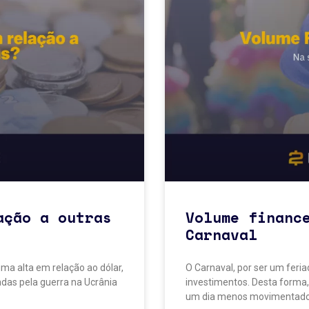
ação a outras
Volume financ
Carnaval
ma alta em relação ao dólar,
O Carnaval, por ser um feri
as pela guerra na Ucrânia
investimentos. Desta forma,
um dia menos movimentad